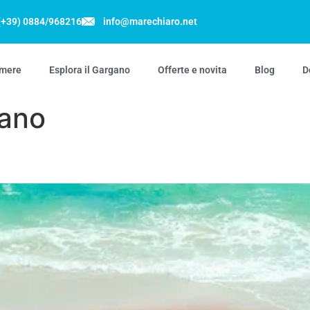
(+39) 0884/968216
info@marechiaro.net
mere
Esplora il Gargano
Offerte e novita
Blog
D
gano